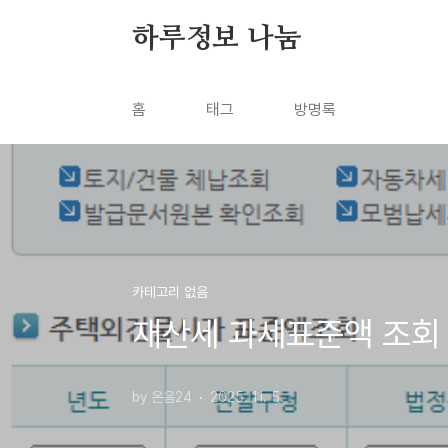
본문 바로가기
하루정보 나눔
홈
태그
방명록
카테고리 없음
재산세 과세표준액 조회
by 온음24
2025. 11. 5.